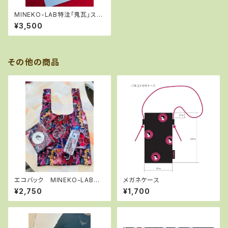
MINEKO-LAB特注「鬼瓦」スタ
ンプ 小
¥3,500
その他の商品
エコバック MINEKO-LABオ
メガネケース
リジナルファブリック
¥2,750
¥1,700