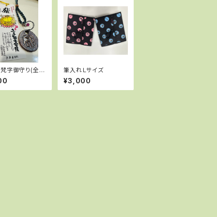
梵字御守り(全忠
筆入れＬサイズ
祈祷済み)
00
¥3,000