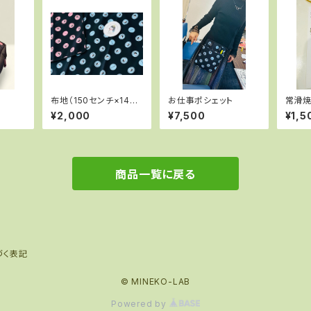
布地（150センチ×145
お仕事ポシェット
常滑焼
センチ）
寺の御
¥2,000
¥7,500
¥1,5
商品一覧に戻る
づく表記
© MINEKO-LAB
Powered by